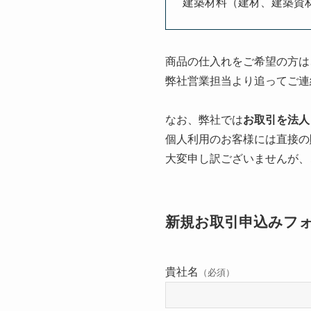
建築材料（建材、建築資
商品の仕入れをご希望の方は
弊社営業担当より追ってご連
なお、弊社では
お取引を法人
個人利用のお客様には直接の
大変申し訳ございませんが、
新規お取引申込みフ
こ
貴社名
（必須）
の
フ