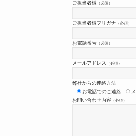
ご担当者様
（必須）
ィ
ー
ご担当者様フリガナ
（必須）
ル
ド
は
お電話番号
（必須）
空
の
メールアドレス
（必須）
ま
ま
弊社からの連絡方法
に
お電話でのご連絡
メ
し
お問い合わせ内容
（必須）
て
く
だ
さ
い